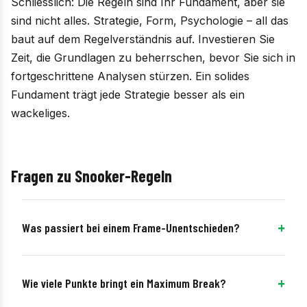
Schliesslich: Die Regeln sind Ihr Fundament, aber sie
sind nicht alles. Strategie, Form, Psychologie – all das
baut auf dem Regelverständnis auf. Investieren Sie
Zeit, die Grundlagen zu beherrschen, bevor Sie sich in
fortgeschrittene Analysen stürzen. Ein solides
Fundament trägt jede Strategie besser als ein
wackeliges.
Fragen zu Snooker-Regeln
Was passiert bei einem Frame-Unentschieden?
Wie viele Punkte bringt ein Maximum Break?