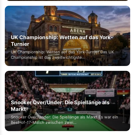
UK Championship: Wetten auf das York-
Turnier
UK Championship: Wetten auf das York-Turnier Das UK
Championship ist das zweitwichtigste…
Snooker Over/Under: Die Spiellänge als
Markt
Snooker Over/Under: Die Spiellänge als Markt Es war ein
Best-of-17-Match zwischen zwei…