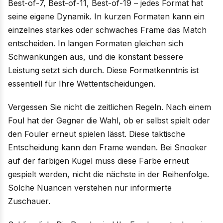
Best-of-7, Best-of-11, Best-of-19 – jedes Format hat
seine eigene Dynamik. In kurzen Formaten kann ein
einzelnes starkes oder schwaches Frame das Match
entscheiden. In langen Formaten gleichen sich
Schwankungen aus, und die konstant bessere
Leistung setzt sich durch. Diese Formatkenntnis ist
essentiell für Ihre Wettentscheidungen.
Vergessen Sie nicht die zeitlichen Regeln. Nach einem
Foul hat der Gegner die Wahl, ob er selbst spielt oder
den Fouler erneut spielen lässt. Diese taktische
Entscheidung kann den Frame wenden. Bei Snooker
auf der farbigen Kugel muss diese Farbe erneut
gespielt werden, nicht die nächste in der Reihenfolge.
Solche Nuancen verstehen nur informierte
Zuschauer.