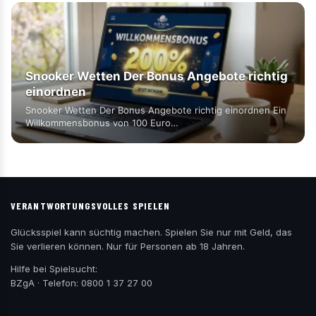
Snooker Wetten Der Bonus Angebote richtig
einordnen
Snooker Wetten Der Bonus Angebote richtig einordnen Ein
Willkommensbonus von 100 Euro…
VERANTWORTUNGSVOLLES SPIELEN
Glücksspiel kann süchtig machen. Spielen Sie nur mit Geld, das
Sie verlieren können. Nur für Personen ab 18 Jahren.
Hilfe bei Spielsucht:
BZgA
· Telefon: 0800 1 37 27 00