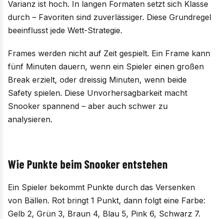
Varianz ist hoch. In langen Formaten setzt sich Klasse
durch – Favoriten sind zuverlässiger. Diese Grundregel
beeinflusst jede Wett-Strategie.
Frames werden nicht auf Zeit gespielt. Ein Frame kann
fünf Minuten dauern, wenn ein Spieler einen großen
Break erzielt, oder dreissig Minuten, wenn beide
Safety spielen. Diese Unvorhersagbarkeit macht
Snooker spannend – aber auch schwer zu
analysieren.
Wie Punkte beim Snooker entstehen
Ein Spieler bekommt Punkte durch das Versenken
von Bällen. Rot bringt 1 Punkt, dann folgt eine Farbe:
Gelb 2, Grün 3, Braun 4, Blau 5, Pink 6, Schwarz 7.