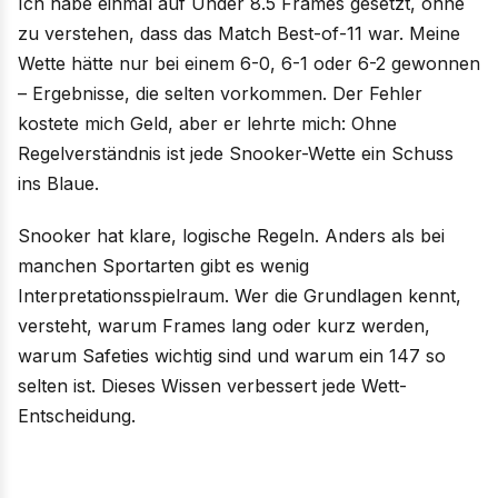
Ich habe einmal auf Under 8.5 Frames gesetzt, ohne
zu verstehen, dass das Match Best-of-11 war. Meine
Wette hätte nur bei einem 6-0, 6-1 oder 6-2 gewonnen
– Ergebnisse, die selten vorkommen. Der Fehler
kostete mich Geld, aber er lehrte mich: Ohne
Regelverständnis ist jede Snooker-Wette ein Schuss
ins Blaue.
Snooker hat klare, logische Regeln. Anders als bei
manchen Sportarten gibt es wenig
Interpretationsspielraum. Wer die Grundlagen kennt,
versteht, warum Frames lang oder kurz werden,
warum Safeties wichtig sind und warum ein 147 so
selten ist. Dieses Wissen verbessert jede Wett-
Entscheidung.