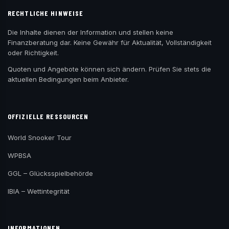
RECHTLICHE HINWEISE
Die Inhalte dienen der Information und stellen keine
Finanzberatung dar. Keine Gewähr für Aktualität, Vollständigkeit
oder Richtigkeit.
Quoten und Angebote können sich ändern. Prüfen Sie stets die
aktuellen Bedingungen beim Anbieter.
OFFIZIELLE RESSOURCEN
World Snooker Tour
WPBSA
GGL – Glücksspielbehörde
IBIA – Wettintegrität
INFORMATIONEN