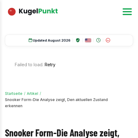
Updated August 2026
18+
Failed to load.
Retry
Startseite
/
Artikel
/
Snooker Form-Die Analyse zeigt, Den aktuellen Zustand
erkennen
Snooker Form-Die Analyse zeigt,