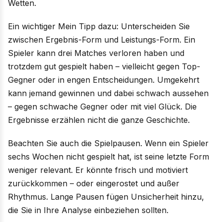
Wetten.
Ein wichtiger Mein Tipp dazu: Unterscheiden Sie
zwischen Ergebnis-Form und Leistungs-Form. Ein
Spieler kann drei Matches verloren haben und
trotzdem gut gespielt haben – vielleicht gegen Top-
Gegner oder in engen Entscheidungen. Umgekehrt
kann jemand gewinnen und dabei schwach aussehen
– gegen schwache Gegner oder mit viel Glück. Die
Ergebnisse erzählen nicht die ganze Geschichte.
Beachten Sie auch die Spielpausen. Wenn ein Spieler
sechs Wochen nicht gespielt hat, ist seine letzte Form
weniger relevant. Er könnte frisch und motiviert
zurückkommen – oder eingerostet und außer
Rhythmus. Lange Pausen fügen Unsicherheit hinzu,
die Sie in Ihre Analyse einbeziehen sollten.