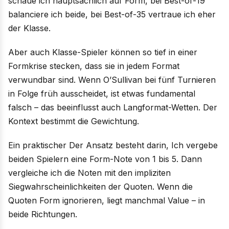
schaue ich hauptsächlich auf Form, bei Best-of-19
balanciere ich beide, bei Best-of-35 vertraue ich eher
der Klasse.
Aber auch Klasse-Spieler können so tief in einer
Formkrise stecken, dass sie in jedem Format
verwundbar sind. Wenn O’Sullivan bei fünf Turnieren
in Folge früh ausscheidet, ist etwas fundamental
falsch – das beeinflusst auch Langformat-Wetten. Der
Kontext bestimmt die Gewichtung.
Ein praktischer Der Ansatz besteht darin, Ich vergebe
beiden Spielern eine Form-Note von 1 bis 5. Dann
vergleiche ich die Noten mit den impliziten
Siegwahrscheinlichkeiten der Quoten. Wenn die
Quoten Form ignorieren, liegt manchmal Value – in
beide Richtungen.