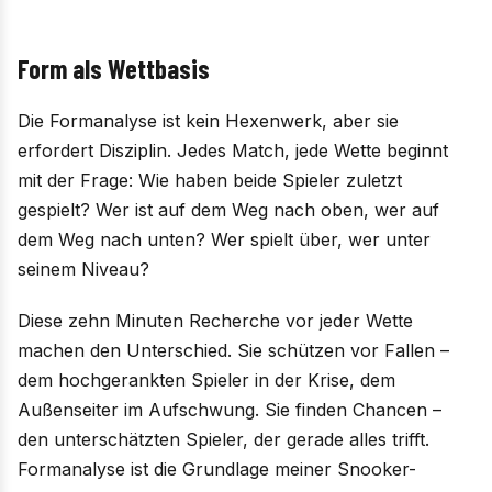
Form als Wettbasis
Die Formanalyse ist kein Hexenwerk, aber sie
erfordert Disziplin. Jedes Match, jede Wette beginnt
mit der Frage: Wie haben beide Spieler zuletzt
gespielt? Wer ist auf dem Weg nach oben, wer auf
dem Weg nach unten? Wer spielt über, wer unter
seinem Niveau?
Diese zehn Minuten Recherche vor jeder Wette
machen den Unterschied. Sie schützen vor Fallen –
dem hochgerankten Spieler in der Krise, dem
Außenseiter im Aufschwung. Sie finden Chancen –
den unterschätzten Spieler, der gerade alles trifft.
Formanalyse ist die Grundlage meiner Snooker-