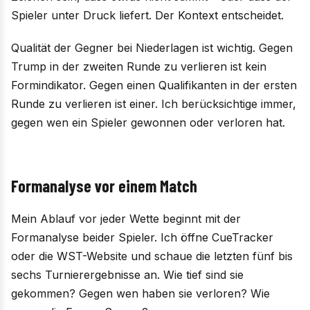
Spieler unter Druck liefert. Der Kontext entscheidet.
Qualität der Gegner bei Niederlagen ist wichtig. Gegen
Trump in der zweiten Runde zu verlieren ist kein
Formindikator. Gegen einen Qualifikanten in der ersten
Runde zu verlieren ist einer. Ich berücksichtige immer,
gegen wen ein Spieler gewonnen oder verloren hat.
Formanalyse vor einem Match
Mein Ablauf vor jeder Wette beginnt mit der
Formanalyse beider Spieler. Ich öffne CueTracker
oder die WST-Website und schaue die letzten fünf bis
sechs Turnierergebnisse an. Wie tief sind sie
gekommen? Gegen wen haben sie verloren? Wie