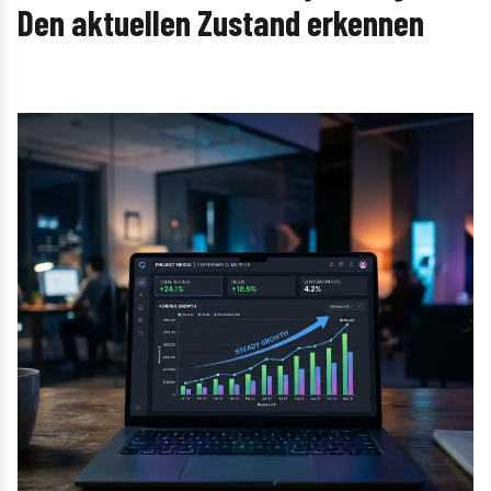
Den aktuellen Zustand erkennen