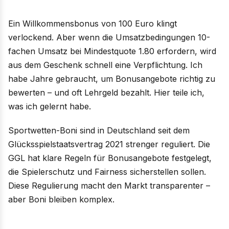
Ein Willkommensbonus von 100 Euro klingt
verlockend. Aber wenn die Umsatzbedingungen 10-
fachen Umsatz bei Mindestquote 1.80 erfordern, wird
aus dem Geschenk schnell eine Verpflichtung. Ich
habe Jahre gebraucht, um Bonusangebote richtig zu
bewerten – und oft Lehrgeld bezahlt. Hier teile ich,
was ich gelernt habe.
Sportwetten-Boni sind in Deutschland seit dem
Glücksspielstaatsvertrag 2021 strenger reguliert. Die
GGL hat klare Regeln für Bonusangebote festgelegt,
die Spielerschutz und Fairness sicherstellen sollen.
Diese Regulierung macht den Markt transparenter –
aber Boni bleiben komplex.