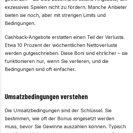
exzessives Spielen nicht zu fördern. Manche Anbieter
bieten sie noch, aber mit strengen Limits und
Bedingungen.
Cashback-Angebote erstatten einen Teil der Verluste.
Etwa 10 Prozent der wöchentlichen Nettoverluste
werden gutgeschrieben. Diese Boni sind ehrlicher – sie
funktionieren nur, wenn Sie verlieren, und die
Bedingungen sind oft einfacher.
Umsatzbedingungen verstehen
Die Umsatzbedingungen sind der Schlüssel. Sie
bestimmen, wie oft der Bonus eingesetzt werden
muss, bevor Sie Gewinne auszahlen können. Typisch