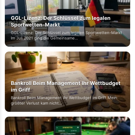
GGL-Lizenz: Der Schlüssel zum legalen
Sportwetten-Markt
GGL-Lizenz: Der Schlüssel zum legalen Sportwetten-Markt
Im Juli 2021 ging die Gemeinsame…
Bankroll Beim Management Ihr Wettbudget
im Griff
Bankroll Beim Management Ihr Wettbudget im Griff Mein
größter Verlust kam nicht…