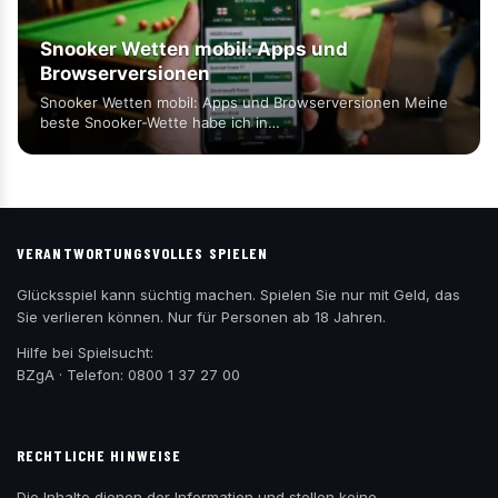
Snooker Wetten mobil: Apps und
Browserversionen
Snooker Wetten mobil: Apps und Browserversionen Meine
beste Snooker-Wette habe ich in…
VERANTWORTUNGSVOLLES SPIELEN
Glücksspiel kann süchtig machen. Spielen Sie nur mit Geld, das
Sie verlieren können. Nur für Personen ab 18 Jahren.
Hilfe bei Spielsucht:
BZgA
· Telefon: 0800 1 37 27 00
RECHTLICHE HINWEISE
Die Inhalte dienen der Information und stellen keine